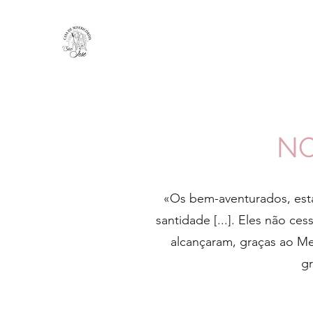
NO
«Os bem-aventurados, esta
santidade [...]. Eles não ce
alcançaram, graças ao Med
gr